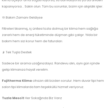
Klima açılıyor ama soğutmuyorsa, su damlatıyorsa ya da aniden
kapanıyorsa... Sakin olun. Tüm bu sorunlar, bizim için alışıldık işler.
🧼 Bakım Zamanı Geldiyse
Filtreleri tıkanmış, iç ünitesi tozla dolmuş bir klima hem sağlığa
zararlı hem de enerji tüketiminde düşman gibi çalışır. Yılda bir
bakım hem sizi korur hem de faturaları.
📡 Tek Tuşla Destek
Sadece bir arama uzağınızdayız. Randevu alın, aynı gün içinde
gelip klimanıza hayat verelim.
Fujitherma Klima
cihazın dili bizden sorulur. Hem duvar tipi hem
salon tipi klimalarda tam teşekküllü hizmet veriyoruz.
Tuzla Mescit
Her Sokağında Biz Varız