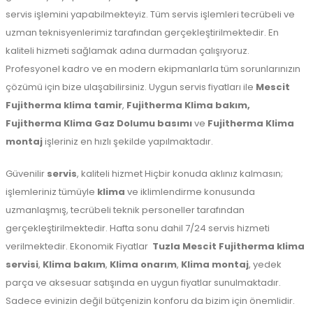
servis işlemini yapabilmekteyiz. Tüm servis işlemleri tecrübeli ve
uzman teknisyenlerimiz tarafından gerçekleştirilmektedir. En
kaliteli hizmeti sağlamak adına durmadan çalışıyoruz.
Profesyonel kadro ve en modern ekipmanlarla tüm sorunlarınızın
çözümü için bize ulaşabilirsiniz. Uygun servis fiyatları ile
Mescit
Fujitherma klima tamir
,
Fujitherma Klima bakım,
Fujitherma Klima Gaz Dolumu basımı
ve
Fujitherma Klima
montaj
işleriniz en hızlı şekilde yapılmaktadır.
Güvenilir
servis
, kaliteli hizmet Hiçbir konuda aklınız kalmasın;
işlemleriniz tümüyle
klima
ve iklimlendirme konusunda
uzmanlaşmış, tecrübeli teknik personeller tarafından
gerçekleştirilmektedir. Hafta sonu dahil 7/24 servis hizmeti
verilmektedir. Ekonomik Fiyatlar
Tuzla
Mescit Fujitherma klima
servisi
,
Klima bakım
,
Klima onarım
,
Klima montaj
, yedek
parça ve aksesuar satışında en uygun fiyatlar sunulmaktadır.
Sadece evinizin değil bütçenizin konforu da bizim için önemlidir.