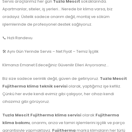
Servis araçlarımız her gün
Tuzla Mescit
sokaklarında.
Apartmanlar, siteler, iş yerleri… Nerede bir klima varsa, biz
oradayız. Üstelik sadece onarım değil, montaj ve söküm
işlemlerinde de profesyonel destek sağlıyoruz.
📞 Hızlı Randevu
🛠️ Aynı Gün Yerinde Servis – Net Fiyat – Temiz İşçilik
Klimanızı Emanet Edeceğiniz Güvenilir Elleri Arıyorsanız…
Biz size sadece serinlik değil, güven de getiriyoruz.
Tuzla Mescit
Fujitherma klima teknik servisi
olarak, yaptığımız işe kefiliz.
Çünkü her evde kendi evimiz gibi çalışıyor, her cihazı kendi
cihazımız gibi görüyoruz.
Tuzla
Mescit Fujitherma klima servisi
olarak
Fujitherma
klima bakımı
, onarımı, arıza ve tamiri işlemlerini işçilik ve parça
garantisiyle yapmaktayız.
Fujitherma
marka klimaların her türlü