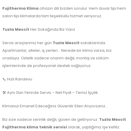
Fujitherma Klima
cihazın dili bizden sorulur. Hem duvar tipi hem
salon tipi klimalarda tam teşekküllü hizmet veriyoruz.
Tuzla Mescit
Her Sokağında Biz Varız
Servis araçlarımız her gün
Tuzla Mescit
sokaklarında.
Apartmanlar, siteler, iş yerleri… Nerede bir klima varsa, biz
oradayız. Üstelik sadece onarım değil, montaj ve söküm
işlemlerinde de profesyonel destek sağlıyoruz.
📞 Hızlı Randevu
🛠️ Aynı Gün Yerinde Servis – Net Fiyat – Temiz İşçilik
Klimanızı Emanet Edeceğiniz Güvenilir Elleri Arıyorsanız…
Biz size sadece serinlik değil, güven de getiriyoruz.
Tuzla Mescit
Fujitherma klima teknik servisi
olarak, yaptığımız işe kefiliz.