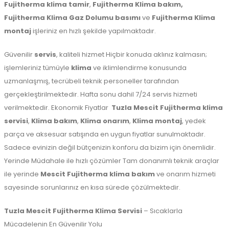
Fujitherma klima tamir
,
Fujitherma Klima bakım,
Fujitherma Klima Gaz Dolumu basımı
ve
Fujitherma Klima
montaj
işleriniz en hızlı şekilde yapılmaktadır.
Güvenilir
servis
, kaliteli hizmet Hiçbir konuda aklınız kalmasın;
işlemleriniz tümüyle
klima
ve iklimlendirme konusunda
uzmanlaşmış, tecrübeli teknik personeller tarafından
gerçekleştirilmektedir. Hafta sonu dahil 7/24 servis hizmeti
verilmektedir. Ekonomik Fiyatlar
Tuzla
Mescit Fujitherma klima
servisi
,
Klima bakım
,
Klima onarım
,
Klima montaj
, yedek
parça ve aksesuar satışında en uygun fiyatlar sunulmaktadır.
Sadece evinizin değil bütçenizin konforu da bizim için önemlidir.
Yerinde Müdahale ile hızlı çözümler Tam donanımlı teknik araçlar
ile yerinde
Mescit Fujitherma klima bakım
ve onarım hizmeti
sayesinde sorunlarınız en kısa sürede çözülmektedir.
Tuzla Mescit Fujitherma Klima Servisi
– Sıcaklarla
Mücadelenin En Güvenilir Yolu