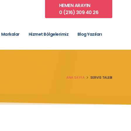
HEMEN ARAYIN
0 (216) 309 40 26
Markalar
Hizmet Bölgelerimiz
Blog Yazıları
ANA SAYFA
SERVIS TALEBI