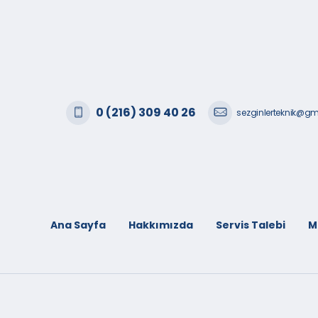
0 (216) 309 40 26
sezginlerteknik@g
Ana Sayfa
Hakkımızda
Servis Talebi
M