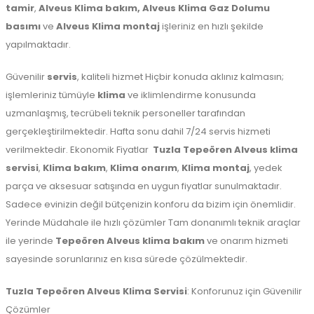
tamir
,
Alveus Klima bakım,
Alveus Klima Gaz Dolumu
basımı
ve
Alveus Klima montaj
işleriniz en hızlı şekilde
yapılmaktadır.
Güvenilir
servis
, kaliteli hizmet Hiçbir konuda aklınız kalmasın;
işlemleriniz tümüyle
klima
ve iklimlendirme konusunda
uzmanlaşmış, tecrübeli teknik personeller tarafından
gerçekleştirilmektedir. Hafta sonu dahil 7/24 servis hizmeti
verilmektedir. Ekonomik Fiyatlar
Tuzla
Tepeören Alveus klima
servisi
,
Klima bakım
,
Klima onarım
,
Klima montaj
, yedek
parça ve aksesuar satışında en uygun fiyatlar sunulmaktadır.
Sadece evinizin değil bütçenizin konforu da bizim için önemlidir.
Yerinde Müdahale ile hızlı çözümler Tam donanımlı teknik araçlar
ile yerinde
Tepeören Alveus klima bakım
ve onarım hizmeti
sayesinde sorunlarınız en kısa sürede çözülmektedir.
Tuzla
Tepeören Alveus Klima Servisi
: Konforunuz için Güvenilir
Çözümler