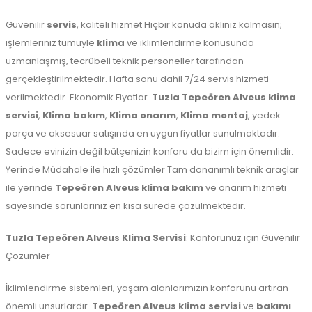
Güvenilir
servis
, kaliteli hizmet Hiçbir konuda aklınız kalmasın;
işlemleriniz tümüyle
klima
ve iklimlendirme konusunda
uzmanlaşmış, tecrübeli teknik personeller tarafından
gerçekleştirilmektedir. Hafta sonu dahil 7/24 servis hizmeti
verilmektedir. Ekonomik Fiyatlar
Tuzla
Tepeören Alveus klima
servisi
,
Klima bakım
,
Klima onarım
,
Klima montaj
, yedek
parça ve aksesuar satışında en uygun fiyatlar sunulmaktadır.
Sadece evinizin değil bütçenizin konforu da bizim için önemlidir.
Yerinde Müdahale ile hızlı çözümler Tam donanımlı teknik araçlar
ile yerinde
Tepeören Alveus klima bakım
ve onarım hizmeti
sayesinde sorunlarınız en kısa sürede çözülmektedir.
Tuzla
Tepeören Alveus Klima Servisi
: Konforunuz için Güvenilir
Çözümler
İklimlendirme sistemleri, yaşam alanlarımızın konforunu artıran
önemli unsurlardır.
Tepeören Alveus klima servisi
ve
bakımı