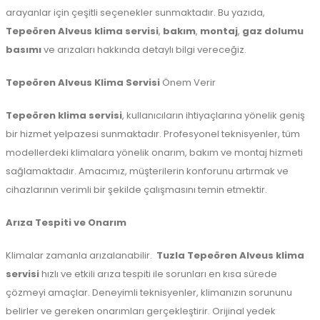
arayanlar için çeşitli seçenekler sunmaktadır. Bu yazıda,
Tepeören Alveus klima servisi
,
bakım
,
montaj
,
gaz dolumu
basımı
ve arızaları hakkında detaylı bilgi vereceğiz.
Tepeören Alveus Klima Servisi
Önem Verir
Tepeören klima servisi
, kullanıcıların ihtiyaçlarına yönelik geniş
bir hizmet yelpazesi sunmaktadır. Profesyonel teknisyenler, tüm
modellerdeki klimalara yönelik onarım, bakım ve montaj hizmeti
sağlamaktadır. Amacımız, müşterilerin konforunu artırmak ve
cihazlarının verimli bir şekilde çalışmasını temin etmektir.
Arıza Tespiti ve Onarım
Klimalar zamanla arızalanabilir.
Tuzla
Tepeören Alveus klima
servisi
hızlı ve etkili arıza tespiti ile sorunları en kısa sürede
çözmeyi amaçlar. Deneyimli teknisyenler, klimanızın sorununu
belirler ve gereken onarımları gerçekleştirir. Orijinal yedek