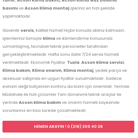
tamir
,
Acson Klima bakım,
Acson Klima Gaz Dolumu
basımı
ve
Acson Klima montaj
işleriniz en hızlı şekilde
yapılmaktadır.
Güvenilir
servis
, kaliteli hizmet Hiçbir konuda aklınız kalmasın;
işlemleriniz tümüyle
klima
ve iklimlendirme konusunda
uzmanlaşmış, tecrübeli teknik personeller tarafından
gerçekleştirilmektedir. Hafta sonu dahil 7/24 servis hizmeti
verilmektedir. Ekonomik Fiyatlar
Tuzla
Acson klima servisi
,
Klima bakım
,
Klima onarım
,
Klima montaj
, yedek parça ve
aksesuar satışında en uygun fiyatlar sunulmaktadır. Sadece
evinizin değil bütçenizin konforu da bizim için önemlidir. Yerinde
Müdahale ile hızlı çözümler Tam donanımlı teknik araçlar ile
yerinde
Acson klima bakım
ve onarım hizmeti sayesinde
sorunlarınız en kısa sürede çözülmektedir.
HEMEN ARAYIN ! 0 (216) 309 40 26