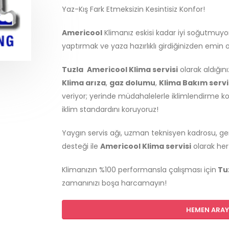
Yaz-Kış Fark Etmeksizin Kesintisiz Konfor!
Americool
Klimanız eskisi kadar iyi soğutmuy
yaptırmak ve yaza hazırlıklı girdiğinizden emin
Tuzla
Americool Klima servisi
olarak aldığın
Klima arıza
,
gaz dolumu
,
Klima Bakım servi
veriyor; yerinde müdahalelerle iklimlendirme 
iklim standardını koruyoruz!
Yaygın servis ağı, uzman teknisyen kadrosu, gen
desteği ile
Americool Klima servisi
olarak her
Klimanızın %100 performansla çalışması için
Tu
zamanınızı boşa harcamayın!
HEMEN ARAYI