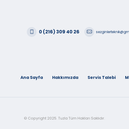
0 (216) 309 40 26
sezginlerteknik@g
Ana Sayfa
Hakkımızda
Servis Talebi
M
© Copyright 2025. Tuzla Tüm Hakları Saklıdır.