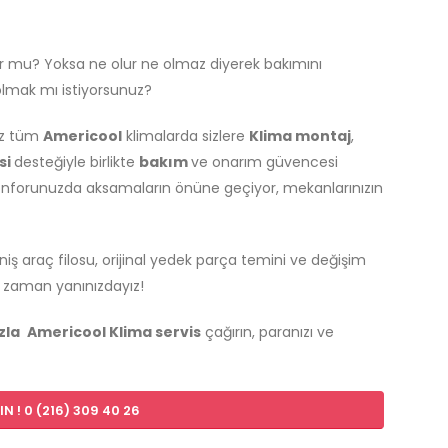
or mu? Yoksa ne olur ne olmaz diyerek bakımını
 olmak mı istiyorsunuz?
ız tüm
Americool
klimalarda sizlere
Klima montaj
,
si
desteğiyle birlikte
bakım
ve onarım güvencesi
konforunuzda aksamaların önüne geçiyor, mekanlarınızın
iş araç filosu, orijinal yedek parça temini ve değişim
 zaman yanınızdayız!
zla
Americool Klima servis
çağırın, paranızı ve
N ! 0 (216) 309 40 26