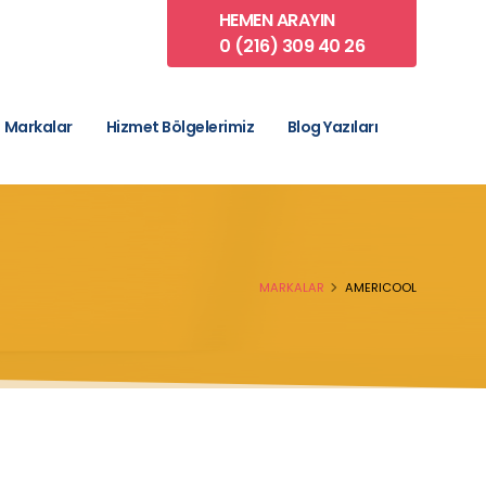
HEMEN ARAYIN
0 (216) 309 40 26
Markalar
Hizmet Bölgelerimiz
Blog Yazıları
MARKALAR
AMERICOOL