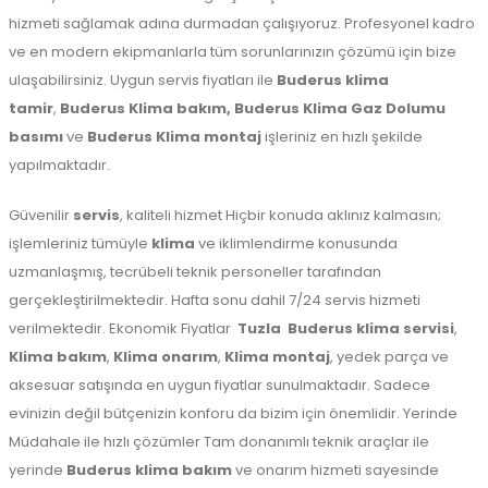
hizmeti sağlamak adına durmadan çalışıyoruz. Profesyonel kadro
ve en modern ekipmanlarla tüm sorunlarınızın çözümü için bize
ulaşabilirsiniz. Uygun servis fiyatları ile
Buderus klima
tamir
,
Buderus Klima bakım,
Buderus Klima Gaz Dolumu
basımı
ve
Buderus Klima montaj
işleriniz en hızlı şekilde
yapılmaktadır.
Güvenilir
servis
, kaliteli hizmet Hiçbir konuda aklınız kalmasın;
işlemleriniz tümüyle
klima
ve iklimlendirme konusunda
uzmanlaşmış, tecrübeli teknik personeller tarafından
gerçekleştirilmektedir. Hafta sonu dahil 7/24 servis hizmeti
verilmektedir. Ekonomik Fiyatlar
Tuzla
Buderus klima servisi
,
Klima bakım
,
Klima onarım
,
Klima montaj
, yedek parça ve
aksesuar satışında en uygun fiyatlar sunulmaktadır. Sadece
evinizin değil bütçenizin konforu da bizim için önemlidir. Yerinde
Müdahale ile hızlı çözümler Tam donanımlı teknik araçlar ile
yerinde
Buderus klima bakım
ve onarım hizmeti sayesinde