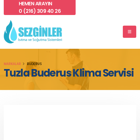
HEMEN ARAYIN
0 (216) 309 40 26
MARKALAR
BUDERUS
Tuzla Buderus Klima Servisi