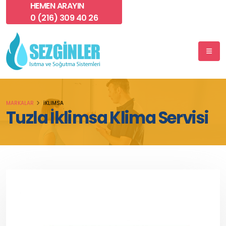
HEMEN ARAYIN
0 (216) 309 40 26
MARKALAR
İKLIMSA
Tuzla İklimsa Klima Servisi