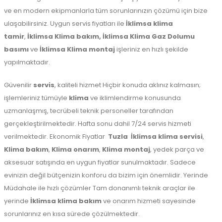
ve en modern ekipmanlarla tüm sorunlarınızın çözümü için bize
ulaşabilirsiniz. Uygun servis fiyatları ile
İklimsa klima
tamir
,
İklimsa Klima bakım,
İklimsa Klima Gaz Dolumu
basımı
ve
İklimsa Klima montaj
işleriniz en hızlı şekilde
yapılmaktadır.
Güvenilir
servis
, kaliteli hizmet Hiçbir konuda aklınız kalmasın;
işlemleriniz tümüyle
klima
ve iklimlendirme konusunda
uzmanlaşmış, tecrübeli teknik personeller tarafından
gerçekleştirilmektedir. Hafta sonu dahil 7/24 servis hizmeti
verilmektedir. Ekonomik Fiyatlar
Tuzla
İklimsa klima servisi
,
Klima bakım
,
Klima onarım
,
Klima montaj
, yedek parça ve
aksesuar satışında en uygun fiyatlar sunulmaktadır. Sadece
evinizin değil bütçenizin konforu da bizim için önemlidir. Yerinde
Müdahale ile hızlı çözümler Tam donanımlı teknik araçlar ile
yerinde
İklimsa klima bakım
ve onarım hizmeti sayesinde
sorunlarınız en kısa sürede çözülmektedir.