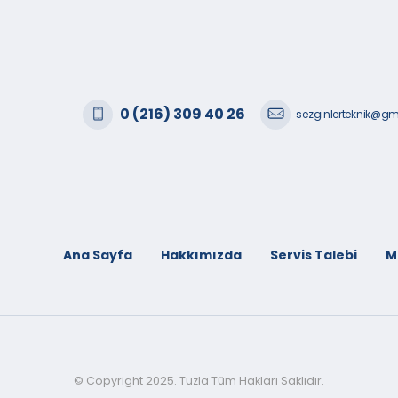
0 (216) 309 40 26
sezginlerteknik@g
Ana Sayfa
Hakkımızda
Servis Talebi
M
© Copyright 2025. Tuzla Tüm Hakları Saklıdır.