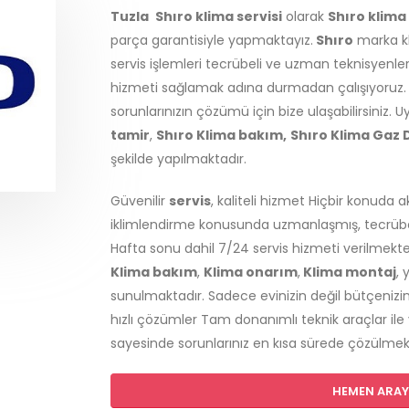
Tuzla
Shıro klima servisi
olarak
Shıro klima
parça garantisiyle yapmaktayız.
Shıro
marka kl
servis işlemleri tecrübeli ve uzman teknisyenleri
hizmeti sağlamak adına durmadan çalışıyoruz.
sorunlarınızın çözümü için bize ulaşabilirsiniz. Uy
tamir
,
Shıro Klima bakım,
Shıro Klima Gaz
şekilde yapılmaktadır.
Güvenilir
servis
, kaliteli hizmet Hiçbir konuda 
iklimlendirme konusunda uzmanlaşmış, tecrübeli
Hafta sonu dahil 7/24 servis hizmeti verilmekt
Klima bakım
,
Klima onarım
,
Klima montaj
, 
sunulmaktadır. Sadece evinizin değil bütçenizin
hızlı çözümler Tam donanımlı teknik araçlar ile
sayesinde sorunlarınız en kısa sürede çözülmek
HEMEN ARAYI