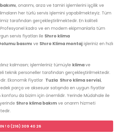
 bakımı
, onarımı, arıza ve tamiri işlemlerini işçilik ve
imaların her türlü servis işlemini yapabilmekteyiz. Tüm
miz tarafından gerçekleştirilmektedir. En kaliteli
 Profesyonel kadro ve en modern ekipmanlarla tüm
gun servis fiyatları ile
Shıro klima
 Dolumu basımı
ve
Shıro Klima montaj
işleriniz en hızlı
aklınız kalmasın; işlemleriniz tümüyle
klima
ve
 teknik personeller tarafından gerçekleştirilmektedir.
edir. Ekonomik Fiyatlar
Tuzla
Shıro klima servisi
,
yedek parça ve aksesuar satışında en uygun fiyatlar
 konforu da bizim için önemlidir. Yerinde Müdahale ile
 yerinde
Shıro klima bakım
ve onarım hizmeti
tedir.
N ! 0 (216) 309 40 26