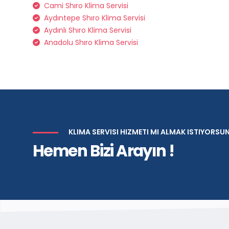
Cami Shıro Klima Servisi
Aydıntepe Shıro Klima Servisi
Aydınlı Shıro Klima Servisi
Anadolu Shıro Klima Servisi
KLIMA SERVISI HIZMETI MI ALMAK ISTIYORSU
Hemen Bizi Arayın !