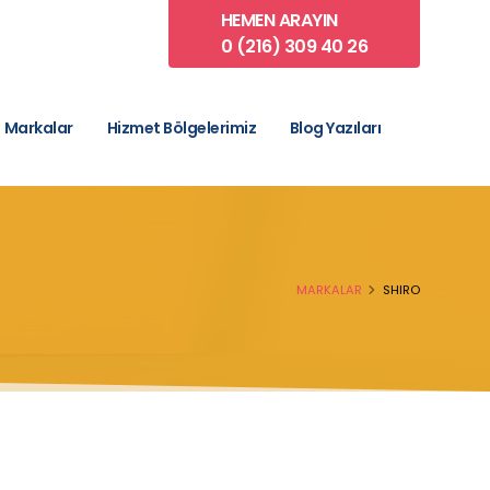
HEMEN ARAYIN
0 (216) 309 40 26
Markalar
Hizmet Bölgelerimiz
Blog Yazıları
MARKALAR
SHIRO