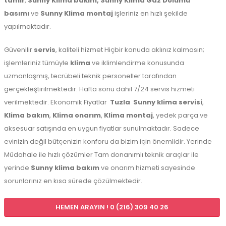
tamir
,
Sunny Klima bakım,
Sunny Klima Gaz Dolumu
basımı
ve
Sunny Klima montaj
işleriniz en hızlı şekilde
yapılmaktadır.
Güvenilir
servis
, kaliteli hizmet Hiçbir konuda aklınız kalmasın;
işlemleriniz tümüyle
klima
ve iklimlendirme konusunda
uzmanlaşmış, tecrübeli teknik personeller tarafından
gerçekleştirilmektedir. Hafta sonu dahil 7/24 servis hizmeti
verilmektedir. Ekonomik Fiyatlar
Tuzla
Sunny klima servisi
,
Klima bakım
,
Klima onarım
,
Klima montaj
, yedek parça ve
aksesuar satışında en uygun fiyatlar sunulmaktadır. Sadece
evinizin değil bütçenizin konforu da bizim için önemlidir. Yerinde
Müdahale ile hızlı çözümler Tam donanımlı teknik araçlar ile
yerinde
Sunny klima bakım
ve onarım hizmeti sayesinde
sorunlarınız en kısa sürede çözülmektedir.
HEMEN ARAYIN ! 0 (216) 309 40 26