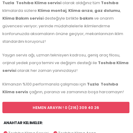
Tuzla
Toshıba Klima servisi
olarak aldığınız tüm
Toshıba
klimalarda sizlere
Klima montaj
,
Klima arıza
,
gaz dolumu
,
Klima Bakım servisi
desteğiyle birlikte
bakım
ve onarım
güvencesi veriyor; yerinde müdahalelerle iklimlendirme
konforunuzda aksamaların önüne geçiyor, mekanlarınızın iklim
standardını koruyoruz!
Yaygın servis ağı, uzman teknisyen kadrosu, geniş araç filosu,
orijinal yedek parça temini ve değişim desteği ile
Toshıba Klima
servisi
olarak her zaman yanınızdayız!
Klimanızın %100 performansla çalışması için
Tuzla
Toshıba
Klima servis
çağırın, paranızı ve zamanınızı boşa harcamayın!
HEMEN ARAYIN ! 0 (216) 309 40 26
ANAHTAR KELIMELER: