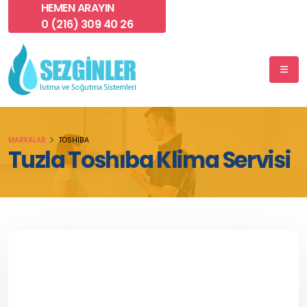
HEMEN ARAYIN
0 (216) 309 40 26
MARKALAR
TOSHIBA
Tuzla Toshıba Klima Servisi