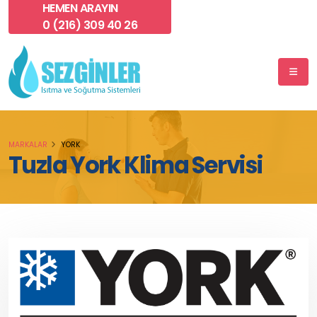
HEMEN ARAYIN
0 (216) 309 40 26
MARKALAR
YORK
Tuzla York Klima Servisi