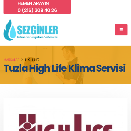
HEMEN ARAYIN
0 (216) 309 40 26
MARKALAR
HIGH LIFE
Tuzla High Life Klima Servisi