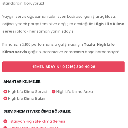
standardını koruyoruz!
Yaygın servis ağı, uzman teknisyen kadrosu, geniş araç filosu,
orijinal yedek parça temini ve değişim desteği ile
High Life Klima
servisi
olarak her zaman yanınızdayız!
Klimanızın %100 performansla çalışması için
Tuzla
High Life
Klima servis
çağırın, paranızı ve zamanınızı boşa harcamayın!
HEMEN ARAYIN ! 0 (216) 309 40 26
ANAHTAR KELIMELER:
High Life Klima Servisi
High Life Klima Arıza
High Life Klima Bakımı
SERVIS HIZMETI VERDIĞIMIZ BÖLGELER:
İstasyon High Life Klima Servisi